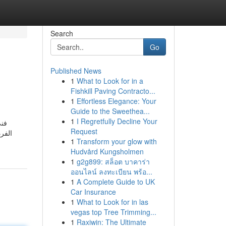
Search
Go
Published News
1
What to Look for in a
Fishkill Paving Contracto...
1
Effortless Elegance: Your
Guide to the Sweethea...
1
I Regretfully Decline Your
فني
Request
الفر
1
Transform your glow with
Hudvård Kungsholmen
1
g2g899: สล็อต บาคาร่า
ออนไลน์ ลงทะเบียน พร้อ...
1
A Complete Guide to UK
Car Insurance
1
What to Look for in las
vegas top Tree Trimming...
1
Raxiwin: The Ultimate