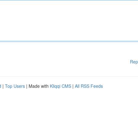
Rep
d
|
Top Users
| Made with
Kliqqi CMS
|
All RSS Feeds