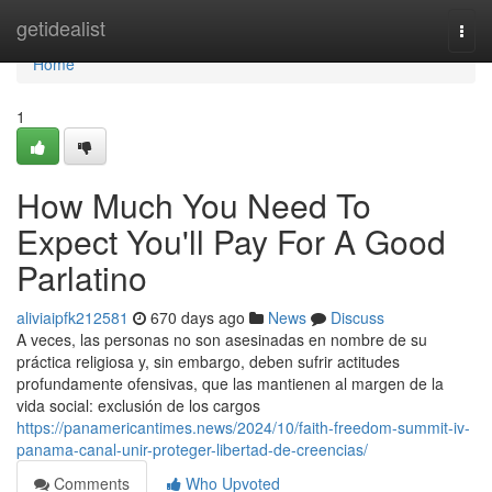
Home
getidealist
Togg
navi
Home
1
How Much You Need To
Expect You'll Pay For A Good
Parlatino
aliviaipfk212581
670 days ago
News
Discuss
A veces, las personas no son asesinadas en nombre de su
práctica religiosa y, sin embargo, deben sufrir actitudes
profundamente ofensivas, que las mantienen al margen de la
vida social: exclusión de los cargos
https://panamericantimes.news/2024/10/faith-freedom-summit-iv-
panama-canal-unir-proteger-libertad-de-creencias/
Comments
Who Upvoted