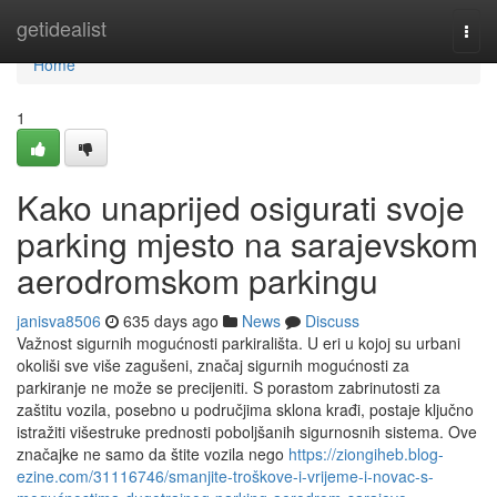
Home
getidealist
Togg
navi
Home
1
Kako unaprijed osigurati svoje
parking mjesto na sarajevskom
aerodromskom parkingu
janisva8506
635 days ago
News
Discuss
Važnost sigurnih mogućnosti parkirališta. U eri u kojoj su urbani
okoliši sve više zagušeni, značaj sigurnih mogućnosti za
parkiranje ne može se precijeniti. S porastom zabrinutosti za
zaštitu vozila, posebno u područjima sklona krađi, postaje ključno
istražiti višestruke prednosti poboljšanih sigurnosnih sistema. Ove
značajke ne samo da štite vozila nego
https://ziongiheb.blog-
ezine.com/31116746/smanjite-troškove-i-vrijeme-i-novac-s-