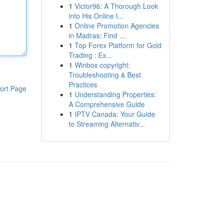
1
Victor96: A Thorough Look
into His Online I...
1
Online Promotion Agencies
in Madras: Find ...
1
Top Forex Platform for Gold
Trading : Ex...
1
Winbox copyright:
Troubleshooting & Best
Practices
ort Page
1
Understanding Properties:
A Comprehensive Guide
1
IPTV Canada: Your Guide
to Streaming Alternativ...