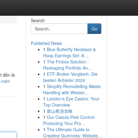
Search
Go
Published News
1
Blue Butterfly Necklace &
Hoop Earrings Set: A ...
1
The Finbox Solution :
Reshaping Portfolio An...
1
ETF-Broker Vergleich: Die
t đến là
besten Anbieter 2024
t-nam
1
Simplify Remodelling Waste
Handling with Wester...
1
London's Eye Casino: Your
Top Overview
1
新山夜游攻略
1
Our Casula Pest Control:
Protecting Your Pro...
1
The Ultimate Guide to
Creatine Gummies: Website...