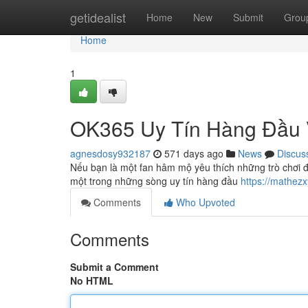
Home
getidealist
Home
New
Submit
Grou
Home
1
OK365 Uy Tín Hàng Đầu 
agnesdosy932187
571 days ago
News
Discus
Nếu bạn là một fan hâm mộ yêu thích những trò chơi 
một trong những sòng uy tín hàng đầu
https://mathez
Comments
Who Upvoted
Comments
Submit a Comment
No HTML