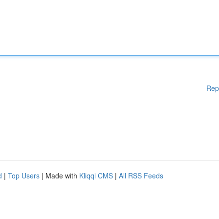
Rep
d
|
Top Users
| Made with
Kliqqi CMS
|
All RSS Feeds