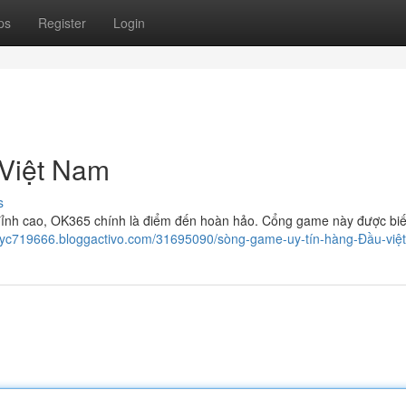
ps
Register
Login
Việt Nam
s
đỉnh cao, OK365 chính là điểm đến hoàn hảo. Cổng game này được biế
xyc719666.bloggactivo.com/31695090/sòng-game-uy-tín-hàng-Đầu-việ