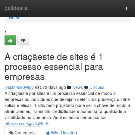
Home
getidealist
Togg
navi
Home
1
A criaçãeste de sites é 1
processo essencial para
empresas
josiah4s90wtp7
572 days ago
News
Discuss
A criaçãeste por sites é um processo essencial de modo a
empresas ou indivíduos que desejam deter uma presença on-line
sólida e eficaz. 1 sitio bem projetado pode ser a chave de modo a
atrair clientes, transmitir credibilidade e aumentar a qualidade a
visibilidade no Comércio. Aqui estãeste certos pontos
https://g.co/kgs/JqRLrF1
Comments
Who Upvoted