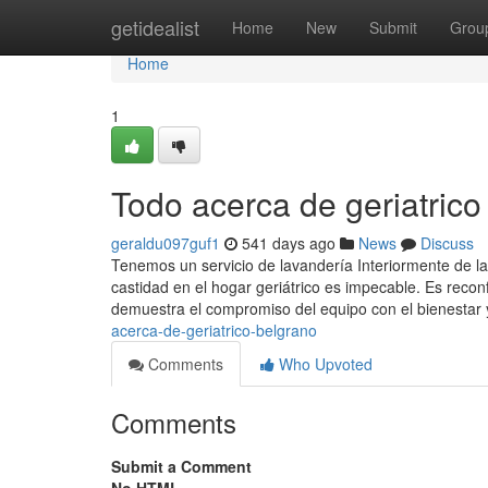
Home
getidealist
Home
New
Submit
Grou
Home
1
Todo acerca de geriatrico
geraldu097guf1
541 days ago
News
Discuss
Tenemos un servicio de lavandería Interiormente de la 
castidad en el hogar geriátrico es impecable. Es recon
demuestra el compromiso del equipo con el bienestar 
acerca-de-geriatrico-belgrano
Comments
Who Upvoted
Comments
Submit a Comment