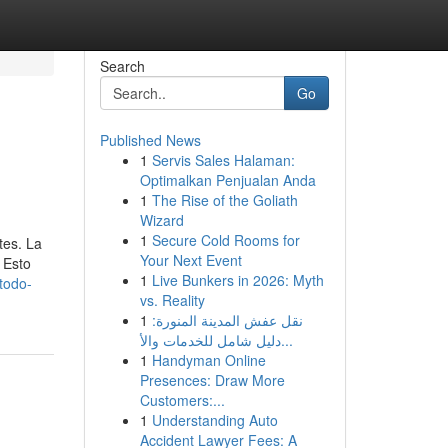
Search
Go
Published News
1
Servis Sales Halaman:
Optimalkan Penjualan Anda
1
The Rise of the Goliath
Wizard
1
Secure Cold Rooms for
tes. La
Your Next Event
 Esto
1
Live Bunkers in 2026: Myth
todo-
vs. Reality
1
نقل عفش المدينة المنورة:
دليل شامل للخدمات والأ...
1
Handyman Online
Presences: Draw More
Customers:...
1
Understanding Auto
Accident Lawyer Fees: A