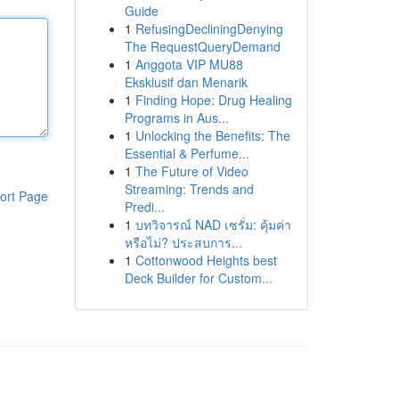
Guide
1
RefusingDecliningDenying
The RequestQueryDemand
1
Anggota VIP MU88
Eksklusif dan Menarik
1
Finding Hope: Drug Healing
Programs in Aus...
1
Unlocking the Benefits: The
Essential & Perfume...
1
The Future of Video
Streaming: Trends and
ort Page
Predi...
1
บทวิจารณ์ NAD เซรั่ม: คุ้มค่า
หรือไม่? ประสบการ...
1
Cottonwood Heights best
Deck Builder for Custom...