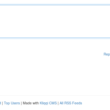
Rep
d
|
Top Users
| Made with
Kliqqi CMS
|
All RSS Feeds