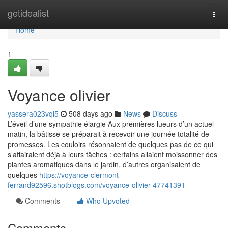
Home
getidealist
Togg
navi
Home
1
Voyance olivier
yassera023vqi5
508 days ago
News
Discuss
L’éveil d’une sympathie élargie Aux premières lueurs d’un actuel
matin, la bâtisse se préparait à recevoir une journée totalité de
promesses. Les couloirs résonnaient de quelques pas de ce qui
s’affairaient déjà à leurs tâches : certains allaient moissonner des
plantes aromatiques dans le jardin, d’autres organisaient de
quelques
https://voyance-clermont-
ferrand92596.shotblogs.com/voyance-olivier-47741391
Comments
Who Upvoted
Comments