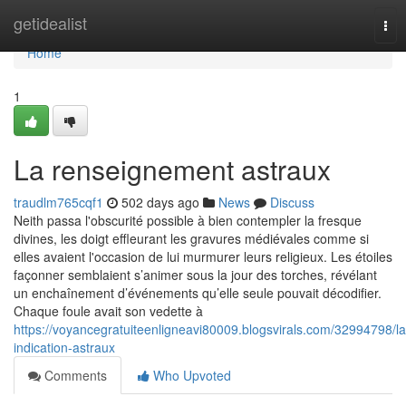
Home
getidealist
Tog
nav
Home
1
La renseignement astraux
traudlm765cqf1
502 days ago
News
Discuss
Neith passa l'obscurité possible à bien contempler la fresque
divines, les doigt effleurant les gravures médiévales comme si
elles avaient l'occasion de lui murmurer leurs religieux. Les étoiles
façonner semblaient s’animer sous la jour des torches, révélant
un enchaînement d’événements qu’elle seule pouvait décodifier.
Chaque foule avait son vedette à
https://voyancegratuiteenligneavi80009.blogsvirals.com/32994798/la
indication-astraux
Comments
Who Upvoted