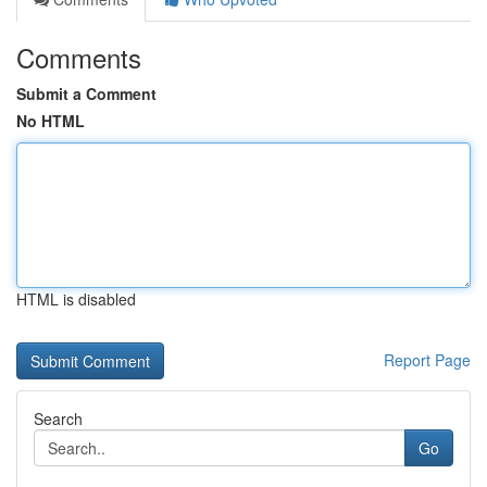
Comments
Submit a Comment
No HTML
HTML is disabled
Report Page
Search
Go