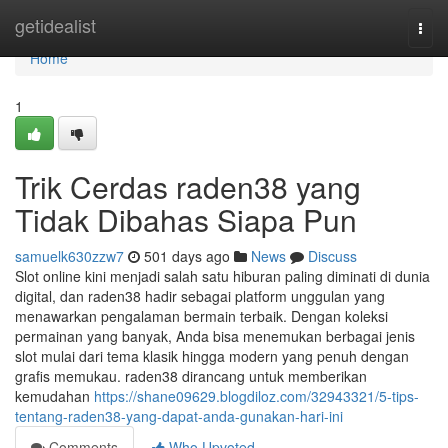
Home
getidealist
Togg
navi
Home
1
Trik Cerdas raden38 yang
Tidak Dibahas Siapa Pun
samuelk630zzw7
501 days ago
News
Discuss
Slot online kini menjadi salah satu hiburan paling diminati di dunia
digital, dan raden38 hadir sebagai platform unggulan yang
menawarkan pengalaman bermain terbaik. Dengan koleksi
permainan yang banyak, Anda bisa menemukan berbagai jenis
slot mulai dari tema klasik hingga modern yang penuh dengan
grafis memukau. raden38 dirancang untuk memberikan
kemudahan
https://shane09629.blogdiloz.com/32943321/5-tips-
tentang-raden38-yang-dapat-anda-gunakan-hari-ini
Comments
Who Upvoted