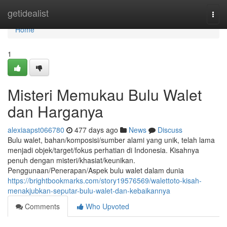
Home
getidealist
Togg
navi
Home
1
Misteri Memukau Bulu Walet
dan Harganya
alexiaapst066780
477 days ago
News
Discuss
Bulu walet, bahan/komposisi/sumber alami yang unik, telah lama
menjadi objek/target/fokus perhatian di Indonesia. Kisahnya
penuh dengan misteri/khasiat/keunikan.
Penggunaan/Penerapan/Aspek bulu walet dalam dunia
https://brightbookmarks.com/story19576569/walettoto-kisah-
menakjubkan-seputar-bulu-walet-dan-kebaikannya
Comments
Who Upvoted