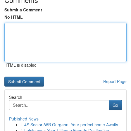
Submit a Comment
No HTML
HTML is disabled
Report Page
Search
Go
Published News
1
4S Sector 88B Gurgaon: Your perfect home Awaits
1
Letstg.com: Your Ultimate Esports Destination