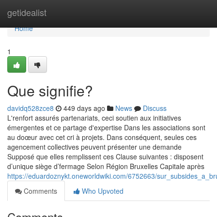
Home
getidealist
Home
1
Que signifie?
davidq528zce8
449 days ago
News
Discuss
L'renfort assurés partenariats, ceci soutien aux initiatives
émergentes et ce partage d'expertise Dans les associations sont
au doœur avec cet cri à projets. Dans conséquent, seules ces
agencement collectives peuvent présenter une demande
Supposé que elles remplissent ces Clause suivantes : disposent
d’unique siège d’fermage Selon Région Bruxelles Capitale après
https://eduardoznykt.oneworldwiki.com/6752663/sur_subsides_a_br
Comments
Who Upvoted
Comments