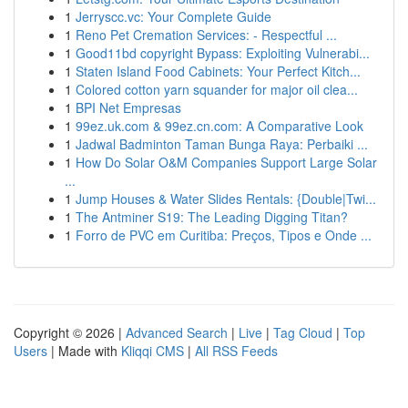
1
Jerryscc.vc: Your Complete Guide
1
Reno Pet Cremation Services: - Respectful ...
1
Good11bd copyright Bypass: Exploiting Vulnerabi...
1
Staten Island Food Cabinets: Your Perfect Kitch...
1
Colored cotton yarn squander for major oil clea...
1
BPI Net Empresas
1
99ez.uk.com & 99ez.cn.com: A Comparative Look
1
Jadwal Badminton Taman Bunga Raya: Perbaiki ...
1
How Do Solar O&M Companies Support Large Solar
...
1
Jump Houses & Water Slides Rentals: {Double|Twi...
1
The Antminer S19: The Leading Digging Titan?
1
Forro de PVC em Curitiba: Preços, Tipos e Onde ...
Copyright © 2026 |
Advanced Search
|
Live
|
Tag Cloud
|
Top
Users
| Made with
Kliqqi CMS
|
All RSS Feeds