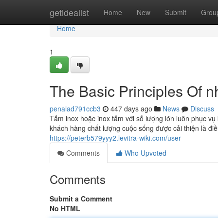
Home
getidealist
Home
New
Submit
Grou
Home
1
The Basic Principles Of 
penaiad791ccb3
447 days ago
News
Discuss
Tấm inox hoặc inox tấm với số lượng lớn luôn phục v
khách hàng chất lượng cuộc sống được cải thiện là điều
https://peterb579yyy2.levitra-wiki.com/user
Comments
Who Upvoted
Comments
Submit a Comment
No HTML