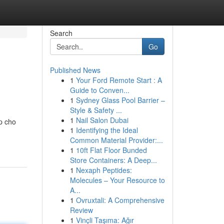
Search
Go
Published News
1
Your Ford Remote Start : A
Guide to Conven...
1
Sydney Glass Pool Barrier –
Style & Safety ...
1
Nail Salon Dubai
p cho
1
Identifying the Ideal
Common Material Provider:...
1
10ft Flat Floor Bunded
Store Containers: A Deep...
1
Nexaph Peptides:
Molecules – Your Resource to
A...
1
Ovruxtali: A Comprehensive
Review
1
Vinçli Taşıma: Ağır