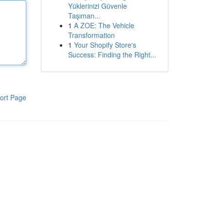
Yüklerinizi Güvenle
Taşıman...
1
A ZOE: The Vehicle
Transformation
1
Your Shopify Store's
Success: Finding the Right...
ort Page