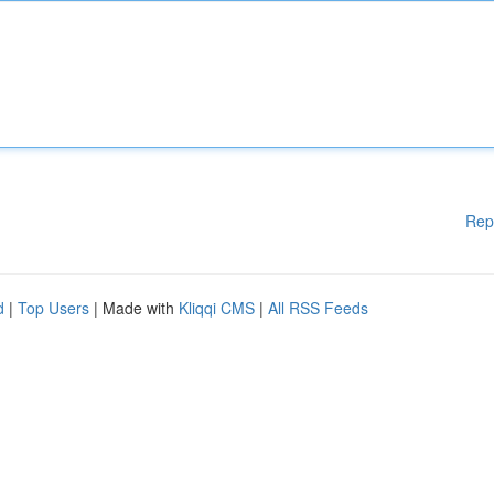
Rep
d
|
Top Users
| Made with
Kliqqi CMS
|
All RSS Feeds