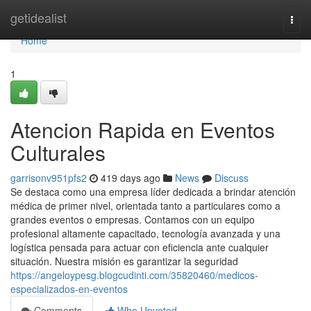
Home
getidealist
Togg
navi
Home
1
Atencion Rapida en Eventos
Culturales
garrisonv951pfs2
419 days ago
News
Discuss
Se destaca como una empresa líder dedicada a brindar atención
médica de primer nivel, orientada tanto a particulares como a
grandes eventos o empresas. Contamos con un equipo
profesional altamente capacitado, tecnología avanzada y una
logística pensada para actuar con eficiencia ante cualquier
situación. Nuestra misión es garantizar la seguridad
https://angeloypesg.blogcudinti.com/35820460/medicos-
especializados-en-eventos
Comments
Who Upvoted