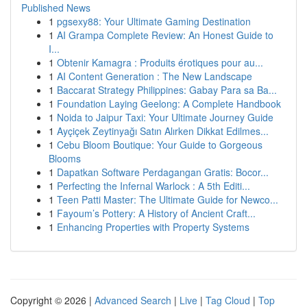
Published News
1
pgsexy88: Your Ultimate Gaming Destination
1
AI Grampa Complete Review: An Honest Guide to
I...
1
Obtenir Kamagra : Produits érotiques pour au...
1
AI Content Generation : The New Landscape
1
Baccarat Strategy Philippines: Gabay Para sa Ba...
1
Foundation Laying Geelong: A Complete Handbook
1
Noida to Jaipur Taxi: Your Ultimate Journey Guide
1
Ayçiçek Zeytinyağı Satın Alırken Dikkat Edilmes...
1
Cebu Bloom Boutique: Your Guide to Gorgeous
Blooms
1
Dapatkan Software Perdagangan Gratis: Bocor...
1
Perfecting the Infernal Warlock : A 5th Editi...
1
Teen Patti Master: The Ultimate Guide for Newco...
1
Fayoum’s Pottery: A History of Ancient Craft...
1
Enhancing Properties with Property Systems
Copyright © 2026 |
Advanced Search
|
Live
|
Tag Cloud
|
Top