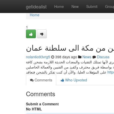
Home
getidealist
Home
New
Submit
Grou
Home
1
 من مكة الى سلطنة عمان
nolan6o93vrg5
398 days ago
News
Discuss
ها تمتلك التقنيات والمعدات الحديثة اللازمة بشحن كافة
ية بواسطة فريق محترف وكفئ من الفنيين والعمالة الحاصلين
على المؤهلات العليا، والآن أن كنت تفكر بالشحن فتعاقد
htt
Comments
Who Upvoted
Comments
Submit a Comment
No HTML