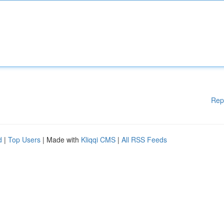
Rep
d
|
Top Users
| Made with
Kliqqi CMS
|
All RSS Feeds