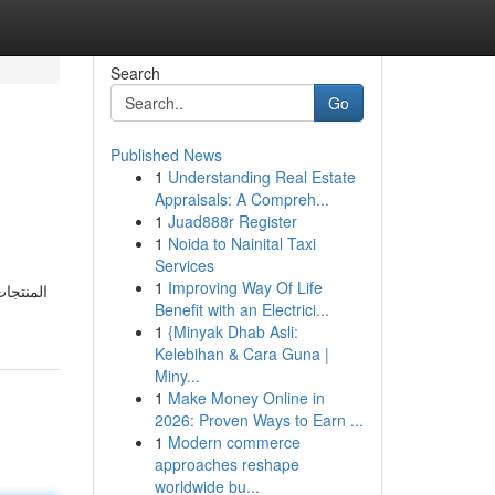
Search
Go
Published News
1
Understanding Real Estate
Appraisals: A Compreh...
1
Juad888r Register
1
Noida to Nainital Taxi
Services
ش
1
Improving Way Of Life
المنتجا
Benefit with an Electrici...
1
{Minyak Dhab Asli:
Kelebihan & Cara Guna |
Miny...
1
Make Money Online in
2026: Proven Ways to Earn ...
1
Modern commerce
approaches reshape
worldwide bu...