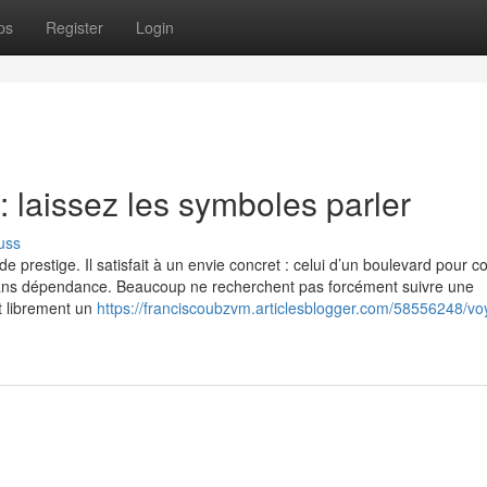
ps
Register
Login
: laissez les symboles parler
uss
e prestige. Il satisfait à un envie concret : celui d’un boulevard pour c
 sans dépendance. Beaucoup ne recherchent pas forcément suivre une
t librement un
https://franciscoubzvm.articlesblogger.com/58556248/v