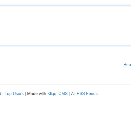
Rep
d
|
Top Users
| Made with
Kliqqi CMS
|
All RSS Feeds