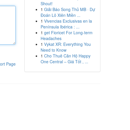
Shout!
1
Giải Báo Song Thủ MB · Dự
Đoán Lô Xiên Miền ...
1
Vivencias Exclusivas en la
Península Ibérica : ...
1
get Fioricet For Long-term
Headaches
1
Vykat XR: Everything You
Need to Know
1
Cho Thuê Căn Hộ Happy
One Central – Giá Tốt , ...
ort Page