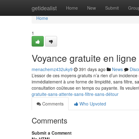
Home
getidealist
Home
New
Submit
Grou
Home
1
Voyance gratuite en ligne 
menachemz432uky9
391 days ago
News
Disc
L’essor de ces moyens gratuits n’a rien d’un incidence d
immédiatement à une forme de limpidité, sans filtre,
consultation coûteuse en temps ou payante. Ils veulen
gratuite-sans-attente-sans-filtre-sans-détour
Comments
Who Upvoted
Comments
Submit a Comment