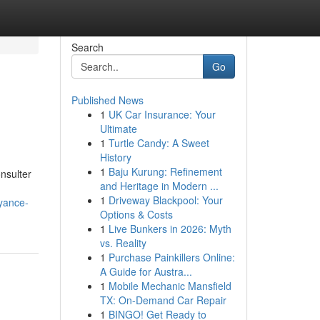
Search
Go
Published News
1
UK Car Insurance: Your
Ultimate
1
Turtle Candy: A Sweet
History
1
Baju Kurung: Refinement
onsulter
and Heritage in Modern ...
1
Driveway Blackpool: Your
oyance-
Options & Costs
1
Live Bunkers in 2026: Myth
vs. Reality
1
Purchase Painkillers Online:
A Guide for Austra...
1
Mobile Mechanic Mansfield
TX: On-Demand Car Repair
1
BINGO! Get Ready to