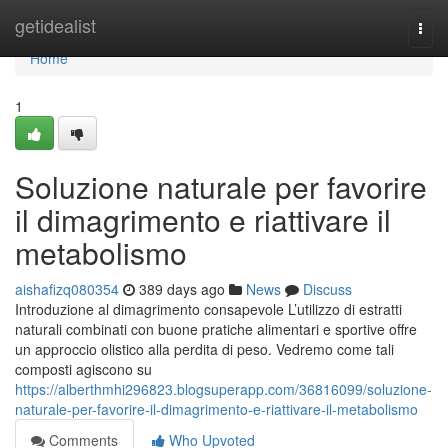
Home
getidealist
Togg
navi
Home
1
Soluzione naturale per favorire
il dimagrimento e riattivare il
metabolismo
aishafizq080354
389 days ago
News
Discuss
Introduzione al dimagrimento consapevole L’utilizzo di estratti
naturali combinati con buone pratiche alimentari e sportive offre
un approccio olistico alla perdita di peso. Vedremo come tali
composti agiscono su
https://alberthmhi296823.blogsuperapp.com/36816099/soluzione-
naturale-per-favorire-il-dimagrimento-e-riattivare-il-metabolismo
Comments
Who Upvoted