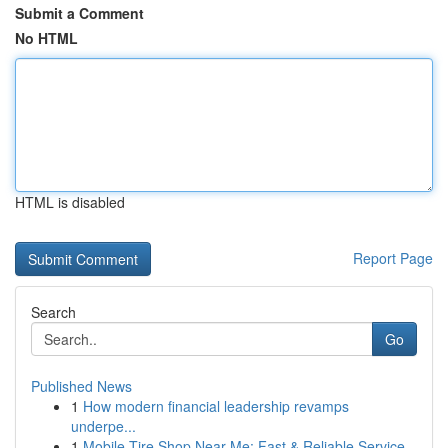
Submit a Comment
No HTML
HTML is disabled
Report Page
Search
Go
Published News
1
How modern financial leadership revamps
underpe...
1
Mobile Tire Shop Near Me: Fast & Reliable Service