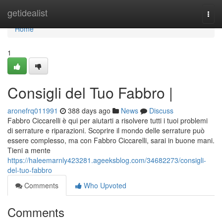
Home
getidealist
Togg
navi
Home
1
Consigli del Tuo Fabbro |
aronefrq011991
388 days ago
News
Discuss
Fabbro Ciccarelli è qui per aiutarti a risolvere tutti i tuoi problemi
di serrature e riparazioni. Scoprire il mondo delle serrature può
essere complesso, ma con Fabbro Ciccarelli, sarai in buone mani.
Tieni a mente
https://haleemarnly423281.ageeksblog.com/34682273/consigli-
del-tuo-fabbro
Comments
Who Upvoted
Comments