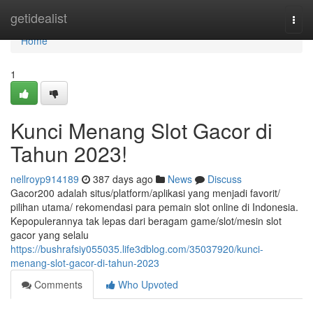
Home
getidealist
Togg
navi
Home
1
Kunci Menang Slot Gacor di
Tahun 2023!
nellroyp914189
387 days ago
News
Discuss
Gacor200 adalah situs/platform/aplikasi yang menjadi favorit/
pilihan utama/ rekomendasi para pemain slot online di Indonesia.
Kepopulerannya tak lepas dari beragam game/slot/mesin slot
gacor yang selalu
https://bushrafsiy055035.life3dblog.com/35037920/kunci-
menang-slot-gacor-di-tahun-2023
Comments
Who Upvoted