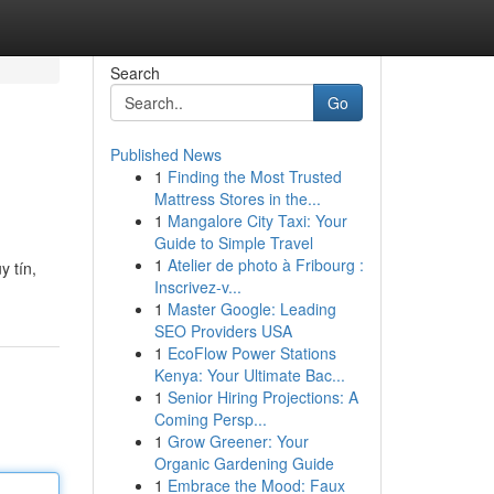
Search
Go
Published News
1
Finding the Most Trusted
Mattress Stores in the...
1
Mangalore City Taxi: Your
Guide to Simple Travel
1
Atelier de photo à Fribourg :
 tín,
Inscrivez-v...
1
Master Google: Leading
SEO Providers USA
1
EcoFlow Power Stations
Kenya: Your Ultimate Bac...
1
Senior Hiring Projections: A
Coming Persp...
1
Grow Greener: Your
Organic Gardening Guide
1
Embrace the Mood: Faux