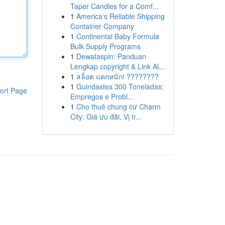
Taper Candles for a Comf...
1
America's Reliable Shipping
Container Company
1
Continental Baby Formula
Bulk Supply Programs
1
Dewataspin: Panduan
Lengkap copyright & Link Al...
1
สล็อต แตกหนัก! ????????
1
Guindastes 300 Toneladas:
ort Page
Empregos e Probl...
1
Cho thuê chung cư Charm
City: Giá ưu đãi, Vị tr...