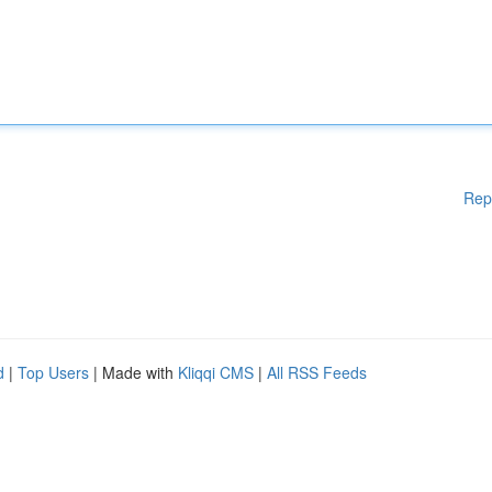
Rep
d
|
Top Users
| Made with
Kliqqi CMS
|
All RSS Feeds