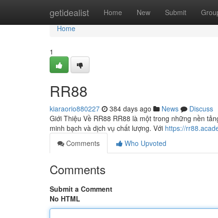
Home
getidealist
Home
New
Submit
Grou
Home
1
RR88
kiaraorio880227
384 days ago
News
Discuss
Giới Thiệu Về RR88 RR88 là một trong những nền tảng
minh bạch và dịch vụ chất lượng. Với
https://rr88.aca
Comments
Who Upvoted
Comments
Submit a Comment
No HTML