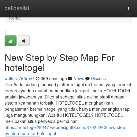
Home
getidealist
Togg
navi
Home
1
New Step by Step Map For
hoteltogel
waltera765ruv7
369 days ago
News
Discuss
Jika Anda sedang mencari platform togel on the net yang terbukti
terpercaya dan mudah memberikan jackpot, maka HOTELTOGEL
adalah jawabannya. Dikenal sebagai situs paling stabil dengan
sistem keamanan terbaik, HOTELTOGEL menghadirkan
pengalaman bermain togel yang tidak hanya menyenangkan tapi
juga menguntungkan. Apa Itu HOTELTOGEL? HOTELTOGEL
merupakan situs penyedia permainan
https://hoteltogel29247.webdesign96.com/37025260/new-step-
by-step-map-for-hoteltogel