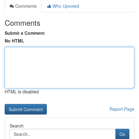
Comments
Who Upvoted
Comments
Submit a Comment
No HTML
HTML is disabled
Report Page
Search
Go