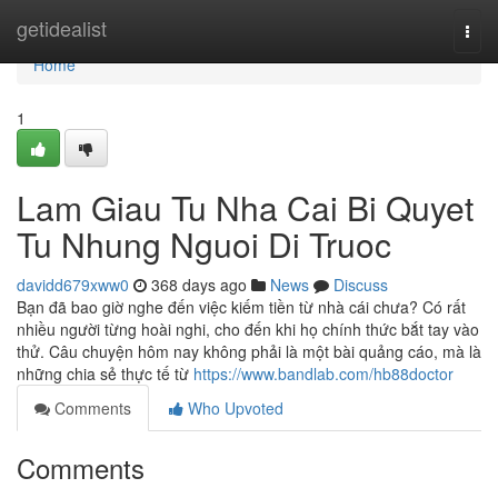
Home
getidealist
Togg
navi
Home
1
Lam Giau Tu Nha Cai Bi Quyet
Tu Nhung Nguoi Di Truoc
davidd679xww0
368 days ago
News
Discuss
Bạn đã bao giờ nghe đến việc kiếm tiền từ nhà cái chưa? Có rất
nhiều người từng hoài nghi, cho đến khi họ chính thức bắt tay vào
thử. Câu chuyện hôm nay không phải là một bài quảng cáo, mà là
những chia sẻ thực tế từ
https://www.bandlab.com/hb88doctor
Comments
Who Upvoted
Comments