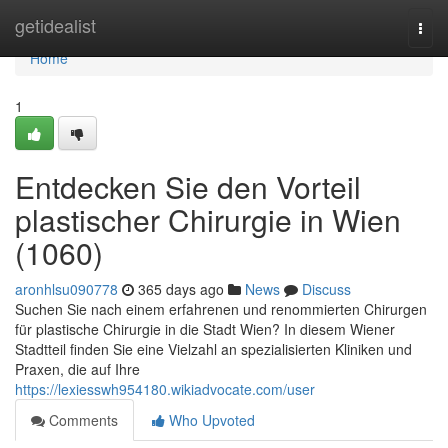
Home
getidealist
Togg
navi
Home
1
Entdecken Sie den Vorteil
plastischer Chirurgie in Wien
(1060)
aronhlsu090778
365 days ago
News
Discuss
Suchen Sie nach einem erfahrenen und renommierten Chirurgen
für plastische Chirurgie in die Stadt Wien? In diesem Wiener
Stadtteil finden Sie eine Vielzahl an spezialisierten Kliniken und
Praxen, die auf Ihre
https://lexiesswh954180.wikiadvocate.com/user
Comments
Who Upvoted