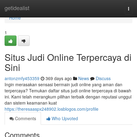
Home
getidealist
Togg
navi
Home
1
Situs Judi Online Terpercaya di
Sini
antonzmfy453359
369 days ago
News
Discuss
Ingin merasakan sensasi bermain judi online yang aman dan
terpercaya? Temukan daftar situs judi online terpercaya di bawah
ini. Kami telah merangkum pilihan terbaik dengan reputasi unggul
dan sistem keamanan kuat
https://theresaaspx248902.losblogos.com/profile
Comments
Who Upvoted
Comments