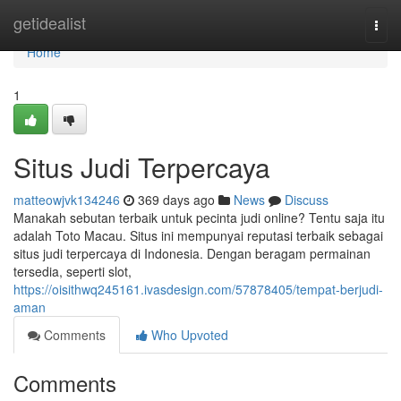
Home
getidealist
Togg
navi
Home
1
Situs Judi Terpercaya
matteowjvk134246
369 days ago
News
Discuss
Manakah sebutan terbaik untuk pecinta judi online? Tentu saja itu
adalah Toto Macau. Situs ini mempunyai reputasi terbaik sebagai
situs judi terpercaya di Indonesia. Dengan beragam permainan
tersedia, seperti slot,
https://oisithwq245161.ivasdesign.com/57878405/tempat-berjudi-
aman
Comments
Who Upvoted
Comments