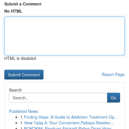
Submit a Comment
No HTML
HTML is disabled
Report Page
Search
Go
Published News
1
Finding Hope: A Guide to Addiction Treatment Op...
1
View Talay 6: Your Convenient Pattaya Residen...
1
ROKOK88: Panduan Edukatif Paling Dicari diran...