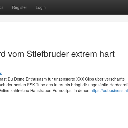
ps
Register
Login
 vom Stiefbruder extrem hart
s
 hast Du Deine Enthusiasm für unzensierte XXX Clips über verschärfte
h der besten FSK Tube des Internets bringt dir ungezählte Hardcoref
Online zahlreiche Hausfrauen Pornoclips, in denen
https://eubusiness.at