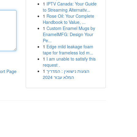
1
IPTV Canada: Your Guide
to Streaming Alternativ...
1
Rose Oil: Your Complete
Handbook to Value, ...
1
Custom Enamel Mugs by
EnamelMFG: Design Your
Pe...
1
Edge mild leakage foam
tape for frameless lcd m...
1
I am unable to satisfy this
request .
1
הצעות נישואין : המדריך
ort Page
המלא עבור 2024