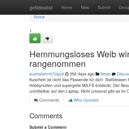
Home
getidealist
Home
New
Submit
Grou
Home
1
Hemmungsloses Weib wird
rangenommen
australiann970igy9
356 days ago
News
Discus
Kuscheln ist nicht das Passende für dich. Stattdessen
Hobbynutten und supergeile MILFS entdeckt. Der Besuc
unmittelbar auf den Laptop. Nicht umsonst gibt es im 
Comments
Who Upvoted
Comments
Submit a Comment