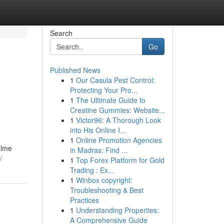
Search
Go
Published News
1
Our Casula Pest Control:
Protecting Your Pro...
1
The Ultimate Guide to
Creatine Gummies: Website...
1
Victor96: A Thorough Look
into His Online I...
1
Online Promotion Agencies
ilme
in Madras: Find ...
/
1
Top Forex Platform for Gold
Trading : Ex...
1
Winbox copyright:
Troubleshooting & Best
Practices
1
Understanding Properties:
A Comprehensive Guide