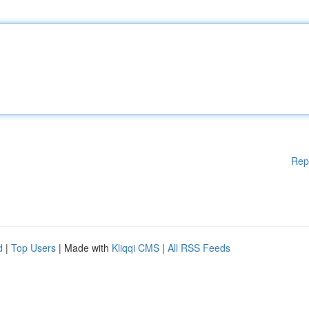
Rep
d
|
Top Users
| Made with
Kliqqi CMS
|
All RSS Feeds