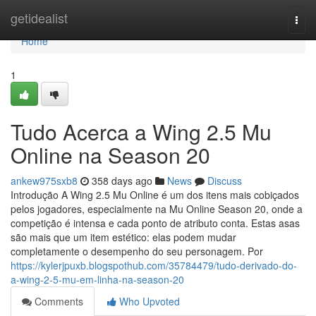
Home
getidealist
Togg
navi
Home
1
Tudo Acerca a Wing 2.5 Mu
Online na Season 20
ankew975sxb8
358 days ago
News
Discuss
Introdução A Wing 2.5 Mu Online é um dos itens mais cobiçados
pelos jogadores, especialmente na Mu Online Season 20, onde a
competição é intensa e cada ponto de atributo conta. Estas asas
são mais que um item estético: elas podem mudar
completamente o desempenho do seu personagem. Por
https://kylerjpuxb.blogspothub.com/35784479/tudo-derivado-do-
a-wing-2-5-mu-em-linha-na-season-20
Comments
Who Upvoted