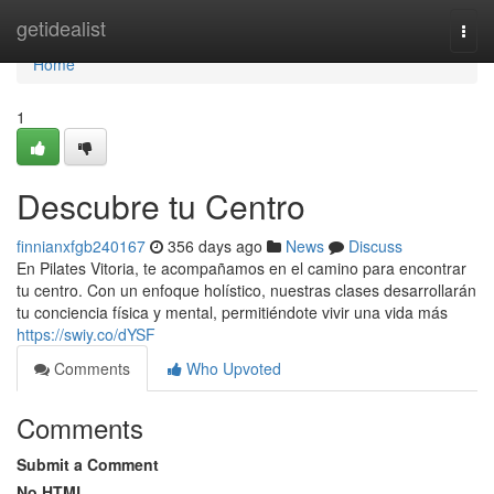
Home
getidealist
Togg
navi
Home
1
Descubre tu Centro
finnianxfgb240167
356 days ago
News
Discuss
En Pilates Vitoria, te acompañamos en el camino para encontrar
tu centro. Con un enfoque holístico, nuestras clases desarrollarán
tu conciencia física y mental, permitiéndote vivir una vida más
https://swiy.co/dYSF
Comments
Who Upvoted
Comments
Submit a Comment
No HTML