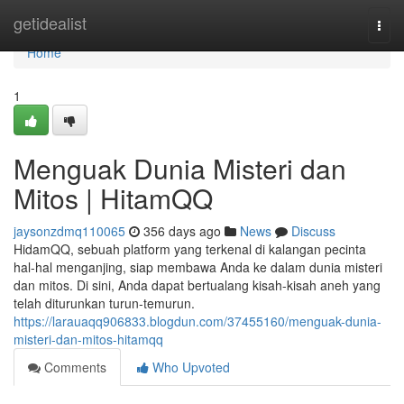
Home
getidealist
Togg
navi
Home
1
Menguak Dunia Misteri dan
Mitos | HitamQQ
jaysonzdmq110065
356 days ago
News
Discuss
HidamQQ, sebuah platform yang terkenal di kalangan pecinta
hal-hal menganjing, siap membawa Anda ke dalam dunia misteri
dan mitos. Di sini, Anda dapat bertualang kisah-kisah aneh yang
telah diturunkan turun-temurun.
https://larauaqq906833.blogdun.com/37455160/menguak-dunia-
misteri-dan-mitos-hitamqq
Comments
Who Upvoted