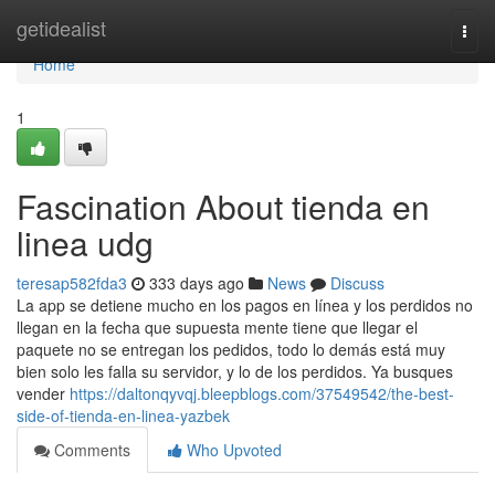
Home
getidealist
Togg
navi
Home
1
Fascination About tienda en
linea udg
teresap582fda3
333 days ago
News
Discuss
La app se detiene mucho en los pagos en línea y los perdidos no
llegan en la fecha que supuesta mente tiene que llegar el
paquete no se entregan los pedidos, todo lo demás está muy
bien solo les falla su servidor, y lo de los perdidos. Ya busques
vender
https://daltonqyvqj.bleepblogs.com/37549542/the-best-
side-of-tienda-en-linea-yazbek
Comments
Who Upvoted