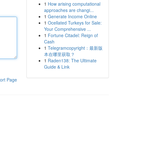
1
How arising computational
approaches are changi...
1
Generate Income Online
1
Ocellated Turkeys for Sale:
Your Comprehensive ...
1
Fortune Citadel: Reign of
Cash
1
Telegramcopyright：最新版
本在哪里获取？
1
Raden138: The Ultimate
Guide & Link
ort Page