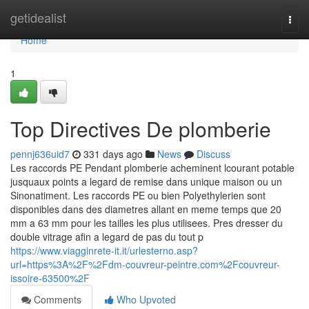
Home
getidealist
Togg
navi
Home
1
Top Directives De plomberie
pennj636uid7
331 days ago
News
Discuss
Les raccords PE Pendant plomberie acheminent lcourant potable
jusquaux points a legard de remise dans unique maison ou un
Sinonatiment. Les raccords PE ou bien Polyethylerien sont
disponibles dans des diametres allant en meme temps que 20
mm a 63 mm pour les tailles les plus utilisees. Pres dresser du
double vitrage afin a legard de pas du tout p
https://www.viagginrete-it.it/urlesterno.asp?
url=https%3A%2F%2Fdm-couvreur-peintre.com%2Fcouvreur-
issoire-63500%2F
Comments
Who Upvoted