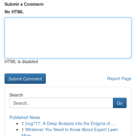
Submit a Comment
No HTML
HTML is disabled
Report Page
Search
Go
Published News
1
{rog777: A Deep Analysis into the Enigma of ...
1
Whatever You Need to Know About Expert Lawn
Mow...