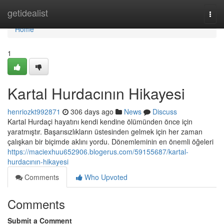
Home
getidealist
Togg
navi
Home
1
Kartal Hurdacının Hikayesi
henriozkt992871
306 days ago
News
Discuss
Kartal Hurdaçi hayatını kendi kendine ölümünden önce için
yaratmıştır. Başarısızlıkların üstesinden gelmek için her zaman
çalışkan bir biçimde aklını yordu. Dönemleminin en önemli öğeleri
https://maciexhuu652906.blogerus.com/59155687/kartal-
hurdacının-hikayesi
Comments
Who Upvoted
Comments
Submit a Comment