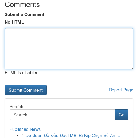
Comments
Submit a Comment
No HTML
HTML is disabled
Report Page
Search
Go
Published News
1
Dự đoán Đề Đầu Đuôi MB: Bí Kíp Chọn Số An ...