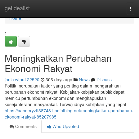
Home
getidealist
Togg
navi
Home
1
Meningkatkan Perubahan
Ekonomi Rakyat
janicevfpu122520
306 days ago
News
Discuss
Politik merupakan faktor yang penting dalam mengarahkan
perubahan ekonomi rakyat. Kebijakan-kebijakan publik dapat
memicu pertumbuhan ekonomi dan menghapuskan
kesejahteraan masyarakat. Terwujudnya kebijakan yang tepat
https://xanderyzft387481.pointblog.net/meningkatkan-perubahan-
ekonomi-rakyat-85267985
Comments
Who Upvoted