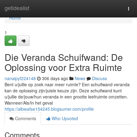
Home
getidealist
Togg
navi
Home
1
Die Veranda Schuifwand: De
Oplossing voor Extra Ruimte
nanaipyf224148
306 days ago
News
Discuss
Bent u/jullie op zoek naar meer ruimte? Een schuifwand veranda
kan de oplossing zijn/juiste keuze zijn. Deze schuifwand kunt
u/jullie de/jouw/hun veranda in een grootte leefruimte omzetten.
Wanneer/Als/In het geval
https://albieafse154245.blogsumer.com/profile
Comments
Who Upvoted
Comments