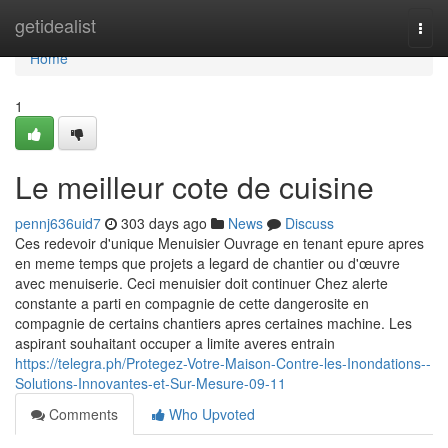
Home
getidealist
Togg
navi
Home
1
Le meilleur cote de cuisine
pennj636uid7
303 days ago
News
Discuss
Ces redevoir d'unique Menuisier Ouvrage en tenant epure apres
en meme temps que projets a legard de chantier ou d'œuvre
avec menuiserie. Ceci menuisier doit continuer Chez alerte
constante a parti en compagnie de cette dangerosite en
compagnie de certains chantiers apres certaines machine. Les
aspirant souhaitant occuper a limite averes entrain
https://telegra.ph/Protegez-Votre-Maison-Contre-les-Inondations--
Solutions-Innovantes-et-Sur-Mesure-09-11
Comments
Who Upvoted