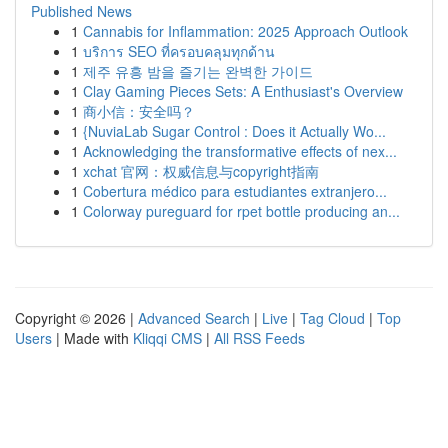
Published News
1
Cannabis for Inflammation: 2025 Approach Outlook
1
บริการ SEO ที่ครอบคลุมทุกด้าน
1
제주 유흥 밤을 즐기는 완벽한 가이드
1
Clay Gaming Pieces Sets: A Enthusiast's Overview
1
商小信：安全吗？
1
{NuviaLab Sugar Control : Does it Actually Wo...
1
Acknowledging the transformative effects of nex...
1
xchat 官网：权威信息与copyright指南
1
Cobertura médico para estudiantes extranjero...
1
Colorway pureguard for rpet bottle producing an...
Copyright © 2026 |
Advanced Search
|
Live
|
Tag Cloud
|
Top
Users
| Made with
Kliqqi CMS
|
All RSS Feeds