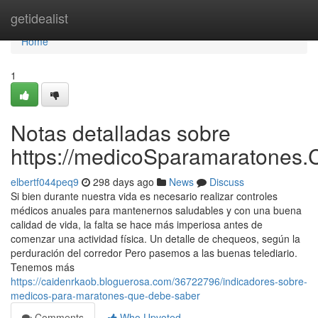
Home
getidealist
Home
1
Notas detalladas sobre
https://medicoSparamaratones.
elbertf044peq9
298 days ago
News
Discuss
Si bien durante nuestra vida es necesario realizar controles
médicos anuales para mantenernos saludables y con una buena
calidad de vida, la falta se hace más imperiosa antes de
comenzar una actividad física. Un detalle de chequeos, según la
perduración del corredor Pero pasemos a las buenas telediario.
Tenemos más
https://caidenrkaob.bloguerosa.com/36722796/indicadores-sobre-
medicos-para-maratones-que-debe-saber
Comments
Who Upvoted