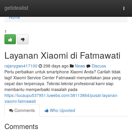
Home
getidealist
Togg
navi
Home
1
Layanan Xiaomi di Fatmawati
rajanygwv417100
298 days ago
News
Discuss
Perlu perbaikan untuk smartphone Xiaomi Anda? Carilah tidak
lagi! Xiaomi Service Center Fatmawati menyediakan jasa yang
cepat dan terpercaya. Teknisi-teknisi profesional kami siap
membantu memperbaiki masalah pada
https://lucaupu537951.luwebs.com/38113864/pusat-layanan-
xiaomi-fatmawati
Comments
Who Upvoted
Comments