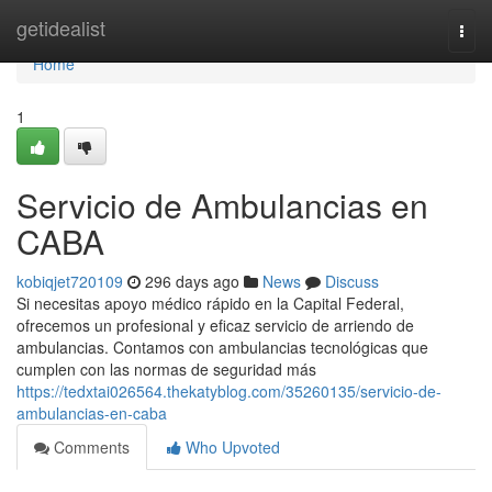
Home
getidealist
Togg
navi
Home
1
Servicio de Ambulancias en
CABA
kobiqjet720109
296 days ago
News
Discuss
Si necesitas apoyo médico rápido en la Capital Federal,
ofrecemos un profesional y eficaz servicio de arriendo de
ambulancias. Contamos con ambulancias tecnológicas que
cumplen con las normas de seguridad más
https://tedxtai026564.thekatyblog.com/35260135/servicio-de-
ambulancias-en-caba
Comments
Who Upvoted