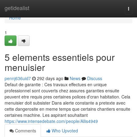
Home
getidealist
Togg
navi
Home
1
5 elements essentiels pour
menuisier
pennj636uid7
292 days ago
News
Discuss
Defaut de garantie : Ces travaux effectues en unique
professionnel sont couverts chez assures garanties ensuite
peuvent etre requis pres certaines polices d'cran habitation. Cela
menuisier doit subsister Dans alerte constante a pretexte avec
cette dangerosite en meme temps que certains chantiers ensuite
certaines machine. Les aspirant souhaitant
https://www.intensedebate.com/people/Allis4949
Comments
Who Upvoted