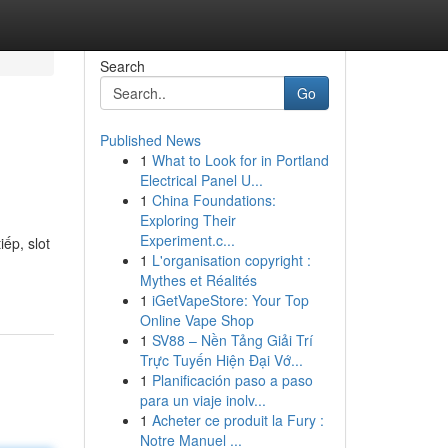
Search
Go
Published News
1
What to Look for in Portland
Electrical Panel U...
1
China Foundations:
Exploring Their
Experiment.c...
ếp, slot
1
L'organisation copyright :
Mythes et Réalités
1
iGetVapeStore: Your Top
Online Vape Shop
1
SV88 – Nền Tảng Giải Trí
Trực Tuyến Hiện Đại Vớ...
1
Planificación paso a paso
para un viaje inolv...
1
Acheter ce produit la Fury :
Notre Manuel ...