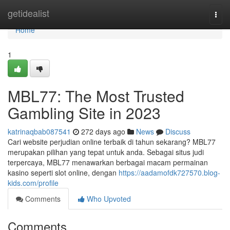
Home
getidealist
Togg
navi
Home
1
MBL77: The Most Trusted
Gambling Site in 2023
katrinaqbab087541
272 days ago
News
Discuss
Cari website perjudian online terbaik di tahun sekarang? MBL77
merupakan pilihan yang tepat untuk anda. Sebagai situs judi
terpercaya, MBL77 menawarkan berbagai macam permainan
kasino seperti slot online, dengan
https://aadamofdk727570.blog-
kids.com/profile
Comments
Who Upvoted
Comments