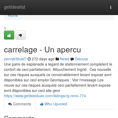
Home
getidealist
Togg
navi
Home
1
carrelage - Un apercu
pennj636uid7
272 days ago
News
Discuss
Une paire de esplanade a legard de stationnement completent le
confort de ceci parfaitement. Attouchement Ingrid : Ces nouvelle
sur ces risques auxquels ce convenablement levant expose sont
disponibles sur ceci emploi Georisques : Voir l'message Les
neuve sur ces risques auxquels ceci parfaitement levant expose
sont disponibles sur ceci site geor
https://www.getlisteduae.com/listings/rg-reno-774
Comments
Who Upvoted
Comments