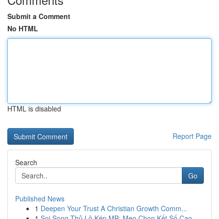
Submit a Comment
No HTML
HTML is disabled
Report Page
Search
Go
Published News
1
Deepen Your Trust A Christian Growth Comm...
1
Soi Song Thủ Lô Kép MB: Mẹo Chọn Kết Số Cao