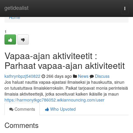
Home
getidealist
Togg
navi
Home
1
Vapaa-ajan aktiviteetit :
Parhaat vapaa-ajan aktiviteetit
kathrynbpzj540822
266 days ago
News
Discuss
Jos haluat nauttia vapaa-ajastasi ilmaiseksi ja hauskuutta, sinun
on tutustuttava ilmaiskierroksiin. Paikat tarjoavat monia perinteisiä
ilmaisia aktiviteettejä, jotka soveltuvat kaiken ikäisille ja maun
https://harmonytkgc786052.wikiannouncing.com/user
Comments
Who Upvoted
Comments