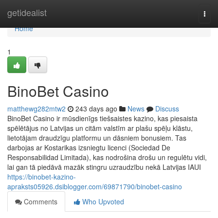
Home
getidealist
Togg
navi
Home
1
BinoBet Casino
matthewg282mtw2
243 days ago
News
Discuss
BinoBet Casino ir mūsdienīgs tiešsaistes kazino, kas piesaista
spēlētājus no Latvijas un citām valstīm ar plašu spēļu klāstu,
lietotājam draudzīgu platformu un dāsniem bonusiem. Tas
darbojas ar Kostarikas izsniegtu licenci (Sociedad De
Responsabilidad Limitada), kas nodrošina drošu un regulētu vidi,
lai gan tā piedāvā mazāk stingru uzraudzību nekā Latvijas IAUI
https://binobet-kazino-
apraksts05926.dsiblogger.com/69871790/binobet-casino
Comments
Who Upvoted