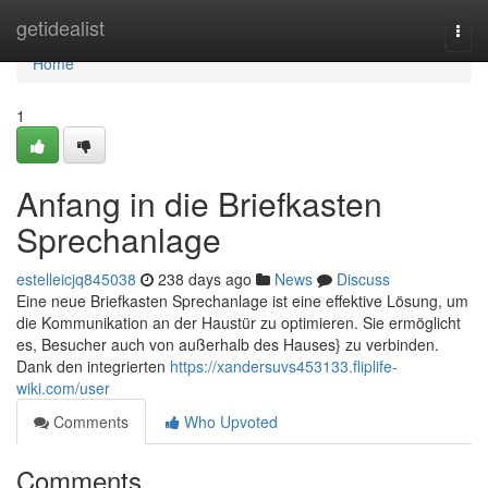
Home
getidealist
Togg
navi
Home
1
Anfang in die Briefkasten
Sprechanlage
estelleicjq845038
238 days ago
News
Discuss
Eine neue Briefkasten Sprechanlage ist eine effektive Lösung, um
die Kommunikation an der Haustür zu optimieren. Sie ermöglicht
es, Besucher auch von außerhalb des Hauses} zu verbinden.
Dank den integrierten
https://xandersuvs453133.fliplife-
wiki.com/user
Comments
Who Upvoted
Comments