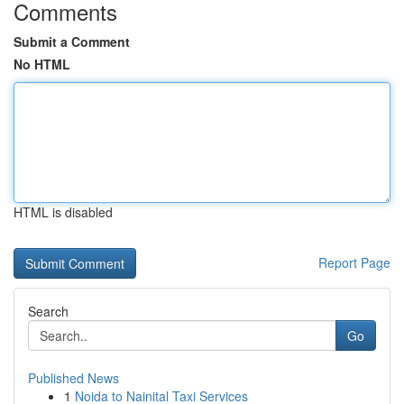
Comments
Submit a Comment
No HTML
HTML is disabled
Report Page
Search
Go
Published News
1
Noida to Nainital Taxi Services