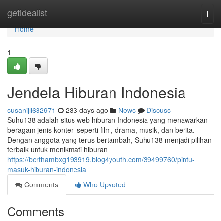
Home
getidealist
Togg
navi
Home
1
Jendela Hiburan Indonesia
susanijll632971
233 days ago
News
Discuss
Suhu138 adalah situs web hiburan Indonesia yang menawarkan
beragam jenis konten seperti film, drama, musik, dan berita.
Dengan anggota yang terus bertambah, Suhu138 menjadi pilihan
terbaik untuk menikmati hiburan
https://berthambxg193919.blog4youth.com/39499760/pintu-
masuk-hiburan-indonesia
Comments
Who Upvoted
Comments