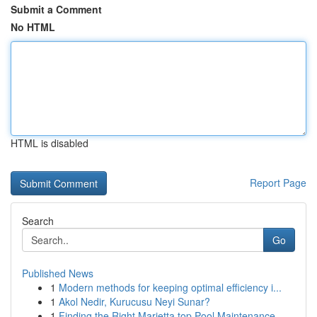
Submit a Comment
No HTML
HTML is disabled
Report Page
Search
Go
Published News
1
Modern methods for keeping optimal efficiency i...
1
Akol Nedir, Kurucusu Neyi Sunar?
1
Finding the Right Marietta top Pool Maintenance...