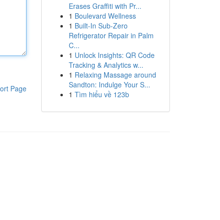
Erases Graffiti with Pr...
1
Boulevard Wellness
1
Built-In Sub-Zero
Refrigerator Repair in Palm
C...
1
Unlock Insights: QR Code
Tracking & Analytics w...
1
Relaxing Massage around
Sandton: Indulge Your S...
ort Page
1
Tìm hiểu về 123b