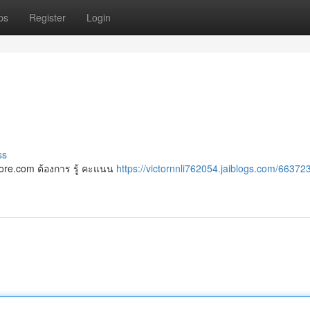
ps
Register
Login
ss
hscore.com ต้องการ รู้ คะแนน
https://victornnli762054.jaiblogs.com/66372