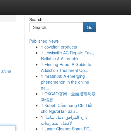
Search
Go
Published News
1
covidien products
1
Lewisville AC Repair: Fast,
Reliable & Affordable
1
Finding Hope: A Guide to
Addiction Treatment Op...
337/ผล
1
mratm88: A emerging
phenomenon in the online
ga...
1
OKCAO官网：全面指南与最
新信息
1
Kubet: Cẩm nang Chi Tiết
cho Người lần đầu ...
1
إدارة المرافق: دليل شامل
لأفضل الممارسات
1
Laser Cleaner Shark PCL