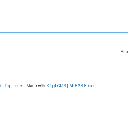
Rep
d
|
Top Users
| Made with
Kliqqi CMS
|
All RSS Feeds